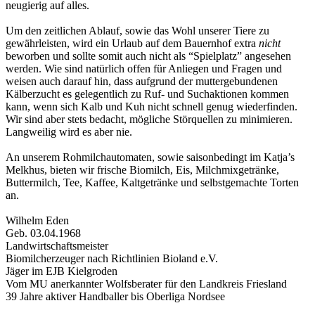
neugierig auf alles.
Um den zeitlichen Ablauf, sowie das Wohl unserer Tiere zu
gewährleisten, wird ein Urlaub auf dem Bauernhof extra
nicht
beworben und sollte somit auch nicht als “Spielplatz” angesehen
werden. Wie sind natürlich offen für Anliegen und Fragen und
weisen auch darauf hin, dass aufgrund der muttergebundenen
Kälberzucht es gelegentlich zu Ruf- und Suchaktionen kommen
kann, wenn sich Kalb und Kuh nicht schnell genug wiederfinden.
Wir sind aber stets bedacht, mögliche Störquellen zu minimieren.
Langweilig wird es aber nie.
An unserem Rohmilchautomaten, sowie saisonbedingt im Katja’s
Melkhus, bieten wir frische Biomilch, Eis, Milchmixgetränke,
Buttermilch, Tee, Kaffee, Kaltgetränke und selbstgemachte Torten
an.
Wilhelm Eden
Geb. 03.04.1968
Landwirtschaftsmeister
Biomilcherzeuger nach Richtlinien Bioland e.V.
Jäger im EJB Kielgroden
Vom MU anerkannter Wolfsberater für den Landkreis Friesland
39 Jahre aktiver Handballer bis Oberliga Nordsee